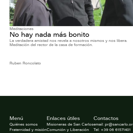
Meditaciones
No hay nada más bonito
La verdadera amistad nos revela a nosotros mismos y nos libera.
Meditación del rector de la casa de formación.
Ruben Roncolato
Footer
Menú
Enlaces útiles
Contactos
del
website
Quiénes somos
Misioneras de San Carlos
email: pr@sancarlo.o
Fraternidad y misión
Comunión y Liberación
Tel: +39 06 61571401