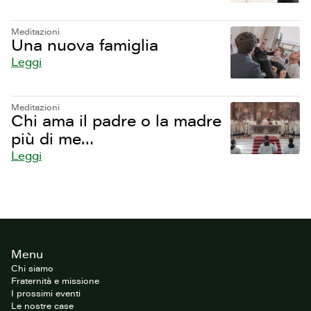
Meditazioni
Una nuova famiglia
Leggi
Meditazioni
Chi ama il padre o la madre
più di me…
Leggi
Footer
Menu
del
sito
Chi siamo
Fraternità e missione
I prossimi eventi
Le nostre case