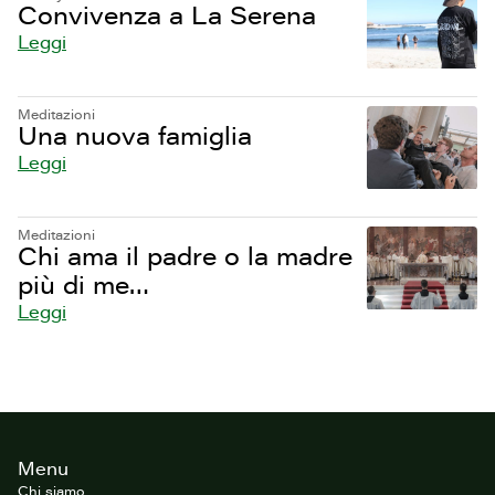
Convivenza a La Serena
Leggi
Meditazioni
Una nuova famiglia
Leggi
Meditazioni
Chi ama il padre o la madre
più di me…
Leggi
Footer
Menu
del
sito
Chi siamo