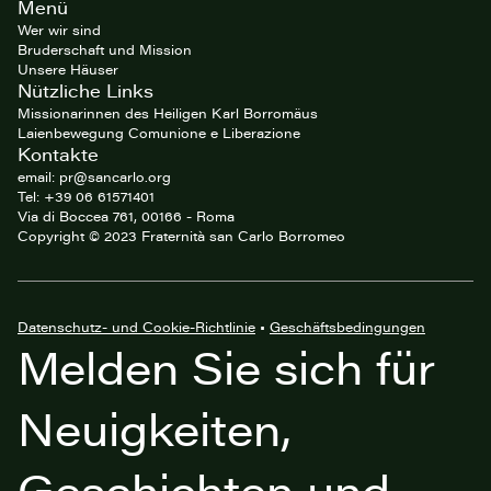
Site
Menü
footer
Wer wir sind
Bruderschaft und Mission
Unsere Häuser
Nützliche Links
Missionarinnen des Heiligen Karl Borromäus
Laienbewegung Comunione e Liberazione
Kontakte
email: pr@sancarlo.org
Tel: +39 06 61571401
Via di Boccea 761, 00166 - Roma
Copyright © 2023 Fraternità san Carlo Borromeo
Datenschutz- und Cookie-Richtlinie
•
Geschäftsbedingungen
Melden Sie sich für
Neuigkeiten,
Geschichten und