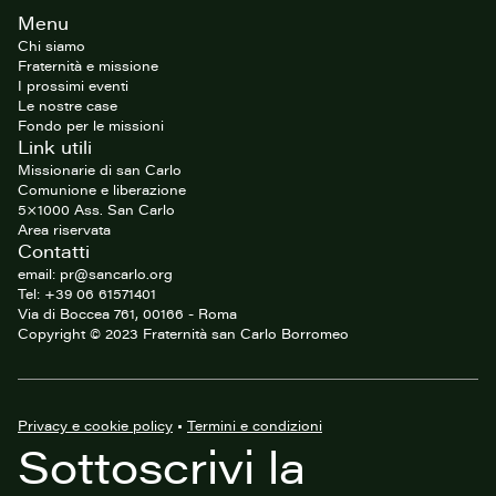
Footer
Menu
del
sito
Chi siamo
Fraternità e missione
I prossimi eventi
Le nostre case
Fondo per le missioni
Link utili
Missionarie di san Carlo
Comunione e liberazione
5×1000 Ass. San Carlo
Area riservata
Contatti
email: pr@sancarlo.org
Tel: +39 06 61571401
Via di Boccea 761, 00166 - Roma
Copyright © 2023 Fraternità san Carlo Borromeo
Privacy e cookie policy
•
Termini e condizioni
Sottoscrivi la