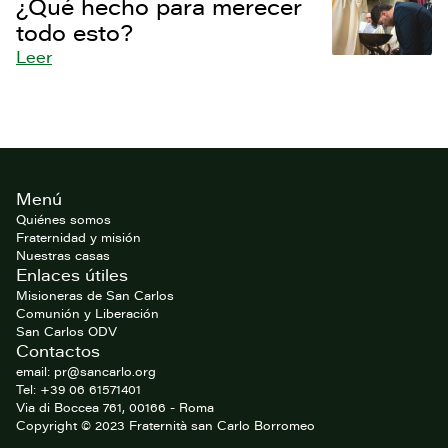
¿Qué hecho para merecer
todo esto?
Leer
Footer
Menú
del
website
Quiénes somos
Fraternidad y misión
Nuestras casas
Enlaces útiles
Misioneras de San Carlos
Comunión y Liberación
San Carlos ODV
Contactos
email: pr@sancarlo.org
Tel: +39 06 61571401
Via di Boccea 761, 00166 - Roma
Copyright © 2023 Fraternità san Carlo Borromeo