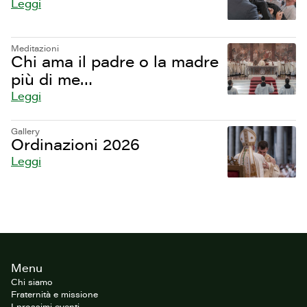
Leggi
Meditazioni
Chi ama il padre o la madre
più di me…
Leggi
Gallery
Ordinazioni 2026
Leggi
Footer
Menu
del
sito
Chi siamo
Fraternità e missione
I prossimi eventi