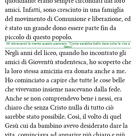
quotidiano: erano sempre circondati dai loro
amici. Infatti, sono cresciuto in una famiglia
del movimento di Comunione e liberazione, ed
è stato un grande dono essere parte fin da
piccolo di questo popolo.
Mi attraversò la mente questo pensiero: “Come sarebbe bello dare tutta la vita a
Gesùˮ
Negli anni del liceo, quando ho incontrato gli
amici di Gioventù studentesca, ho scoperto che
la loro stessa amicizia era donata anche a me.
Ho cominciato a capire che tutte le cose belle
che vivevamo insieme nascevano dalla fede.
Anche se non comprendevo bene i nessi, era
chiaro che senza Cristo nulla di tutto ciò
sarebbe stato possibile. Così, il volto di quel
Gesù cui da bambino avevo desiderato dare la
vita, cominciava ad apparire più chiaro e più