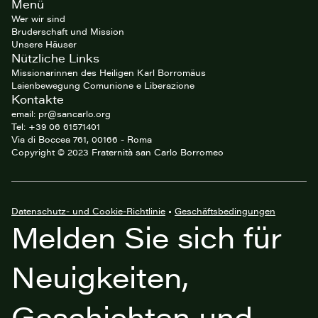
Menü
footer
Wer wir sind
Bruderschaft und Mission
Unsere Häuser
Nützliche Links
Missionarinnen des Heiligen Karl Borromäus
Laienbewegung Comunione e Liberazione
Kontakte
email: pr@sancarlo.org
Tel: +39 06 61571401
Via di Boccea 761, 00166 - Roma
Copyright © 2023 Fraternità san Carlo Borromeo
Datenschutz- und Cookie-Richtlinie
•
Geschäftsbedingungen
Melden Sie sich für
Neuigkeiten,
Geschichten und