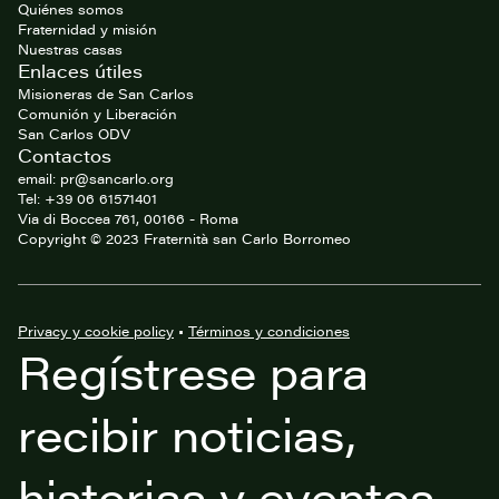
website
Quiénes somos
Fraternidad y misión
Nuestras casas
Enlaces útiles
Misioneras de San Carlos
Comunión y Liberación
San Carlos ODV
Contactos
email: pr@sancarlo.org
Tel: +39 06 61571401
Via di Boccea 761, 00166 - Roma
Copyright © 2023 Fraternità san Carlo Borromeo
Privacy y cookie policy
•
Términos y condiciones
Regístrese para
recibir noticias,
historias y eventos