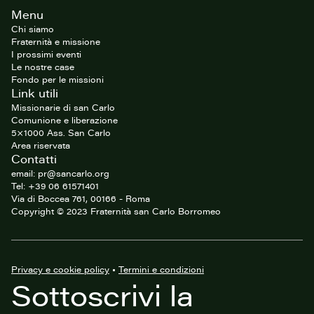
Footer
Menu
del
sito
Chi siamo
Fraternità e missione
I prossimi eventi
Le nostre case
Fondo per le missioni
Link utili
Missionarie di san Carlo
Comunione e liberazione
5×1000 Ass. San Carlo
Area riservata
Contatti
email: pr@sancarlo.org
Tel: +39 06 61571401
Via di Boccea 761, 00166 - Roma
Copyright © 2023 Fraternità san Carlo Borromeo
Privacy e cookie policy
•
Termini e condizioni
Sottoscrivi la