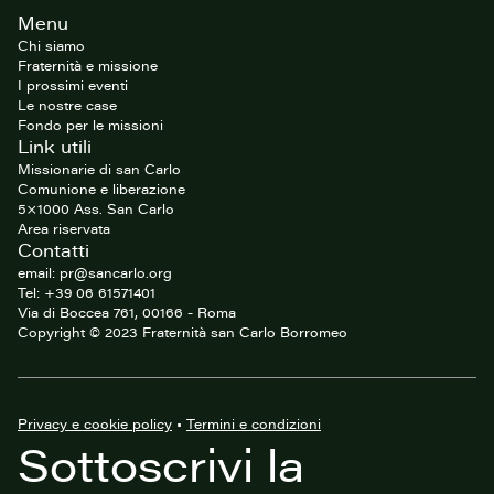
Footer
Menu
del
sito
Chi siamo
Fraternità e missione
I prossimi eventi
Le nostre case
Fondo per le missioni
Link utili
Missionarie di san Carlo
Comunione e liberazione
5×1000 Ass. San Carlo
Area riservata
Contatti
email: pr@sancarlo.org
Tel: +39 06 61571401
Via di Boccea 761, 00166 - Roma
Copyright © 2023 Fraternità san Carlo Borromeo
Privacy e cookie policy
•
Termini e condizioni
Sottoscrivi la