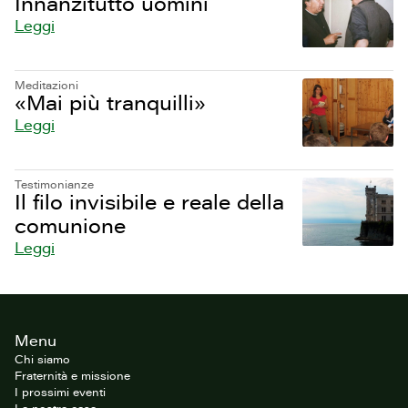
Innanzitutto uomini
Leggi
Meditazioni
«Mai più tranquilli»
Leggi
Testimonianze
Il filo invisibile e reale della
comunione
Leggi
Footer
Menu
del
sito
Chi siamo
Fraternità e missione
I prossimi eventi