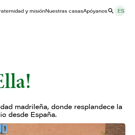
raternidad y misión
Nuestras casas
Apóyanos
ES
Buscar
Ella!
udad madrileña, donde resplandece la
onio desde España.