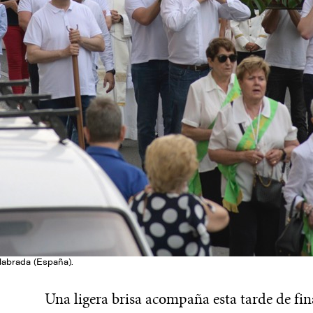
labrada (España).
Una ligera brisa acompaña esta tarde de fina