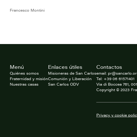
Francesco Montini
Footer
Menú
Enlaces útiles
Contactos
del
website
Quiénes somos
Misioneras de San Carlos
email: pr@sancarlo.o
Fraternidad y misión
Comunión y Liberación
Tel: +39 06 61571401
Nuestras casas
San Carlos ODV
Via di Boccea 761, 0
Copyright © 2023 Fra
Privacy y cookie poli