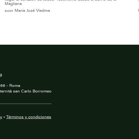
Magliana.
suor Maria José Viedma
rg
0166 - Roma
ternità san Carlo Borromeo
cy
•
Términos y condiciones