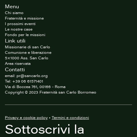
Footer
Menu
del
sito
Chi siamo
Fraternità e missione
I prossimi eventi
Le nostre case
Fondo per le missioni
Link utili
Missionarie di san Carlo
Comunione e liberazione
5×1000 Ass. San Carlo
Area riservata
Contatti
email: pr@sancarlo.org
Tel: +39 06 61571401
Via di Boccea 761, 00166 - Roma
Copyright © 2023 Fraternità san Carlo Borromeo
Privacy e cookie policy
•
Termini e condizioni
Sottoscrivi la