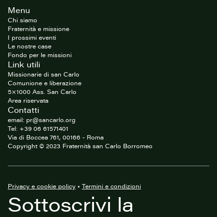
Footer
Menu
del
sito
Chi siamo
Fraternità e missione
I prossimi eventi
Le nostre case
Fondo per le missioni
Link utili
Missionarie di san Carlo
Comunione e liberazione
5×1000 Ass. San Carlo
Area riservata
Contatti
email: pr@sancarlo.org
Tel: +39 06 61571401
Via di Boccea 761, 00166 - Roma
Copyright © 2023 Fraternità san Carlo Borromeo
Privacy e cookie policy
•
Termini e condizioni
Sottoscrivi la