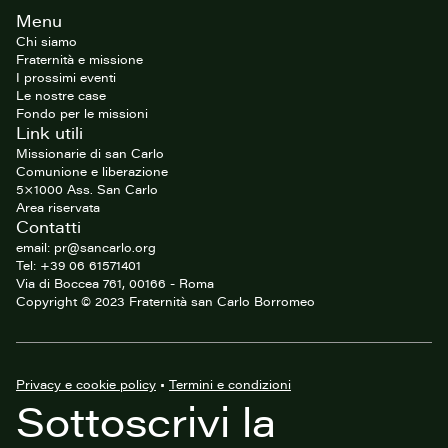
Footer
Menu
del
sito
Chi siamo
Fraternità e missione
I prossimi eventi
Le nostre case
Fondo per le missioni
Link utili
Missionarie di san Carlo
Comunione e liberazione
5×1000 Ass. San Carlo
Area riservata
Contatti
email: pr@sancarlo.org
Tel: +39 06 61571401
Via di Boccea 761, 00166 - Roma
Copyright © 2023 Fraternità san Carlo Borromeo
Privacy e cookie policy
•
Termini e condizioni
Sottoscrivi la