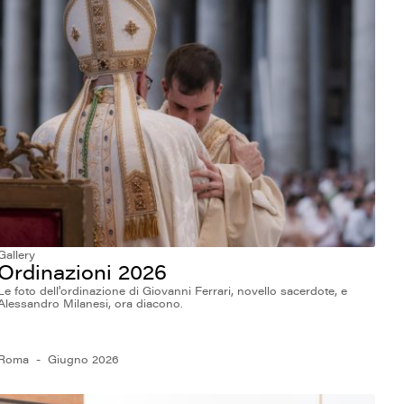
Gallery
Ordinazioni 2026
Le foto dell'ordinazione di Giovanni Ferrari, novello sacerdote, e
Alessandro Milanesi, ora diacono.
Roma
Giugno 2026