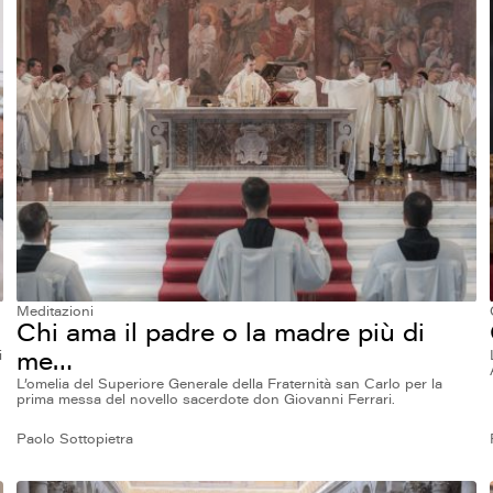
Meditazioni
Chi ama il padre o la madre più di
me…
i
L’omelia del Superiore Generale della Fraternità san Carlo per la
prima messa del novello sacerdote don Giovanni Ferrari.
Paolo Sottopietra