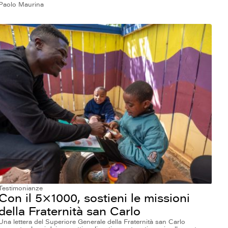
Paolo Maurina
Testimonianze
Con il 5×1000, sostieni le missioni
della Fraternità san Carlo
Una lettera del Superiore Generale della Fraternità san Carlo