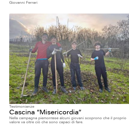
Giovanni Ferrari
Testimonianze
Cascina “Misericordia”
Nella campagna piemontese alcuni giovani scoprono che il proprio
valore va oltre ciò che sono capaci di fare.