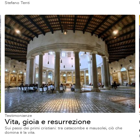
Stefano Tenti
Testimonianze
Vita, gioia e resurrezione
Sui passi dei primi cristiani: tra catacombe e mausolei, ciò che
domina è la vita.