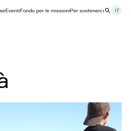
ase
Eventi
Fondo per le missioni
Per sostenerci
IT
Cerca
à