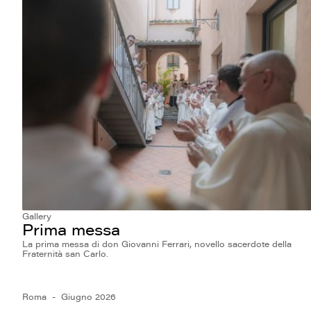
Gallery
Prima messa
La prima messa di don Giovanni Ferrari, novello sacerdote della
Fraternità san Carlo.
Roma
Giugno 2026