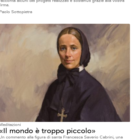
racconta alcuni dei progetti realizzati e sostenuti grazie alla vostra
firma.
Paolo Sottopietra
Meditazioni
«Il mondo è troppo piccolo»
Un commento alla figura di santa Francesca Saverio Cabrini, una