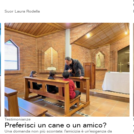
Suor Laura Rodella
Testimonianze
Preferisci un cane o un amico?
Una domanda non più scontata: l'amicizia è un'esigenza da