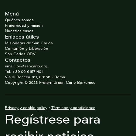
Footer
Menú
del
website
Quiénes somos
Fraternidad y misión
Nuestras casas
Enlaces útiles
Misioneras de San Carlos
Comunión y Liberación
San Carlos ODV
Contactos
email: pr@sancarlo.org
Tel: +39 06 61571401
Via di Boccea 761, 00166 - Roma
Copyright © 2023 Fraternità san Carlo Borromeo
Privacy y cookie policy
•
Términos y condiciones
Regístrese para
recibir noticias,