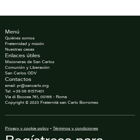
Footer
Menú
del
website
Quiénes somos
Fraternidad y misión
Nuestras casas
Enlaces útiles
Misioneras de San Carlos
Comunión y Liberación
San Carlos ODV
Contactos
email: pr@sancarlo.org
Tel: +39 06 61571401
Via di Boccea 761, 00166 - Roma
Copyright © 2023 Fraternità san Carlo Borromeo
Privacy y cookie policy
•
Términos y condiciones
Regístrese para