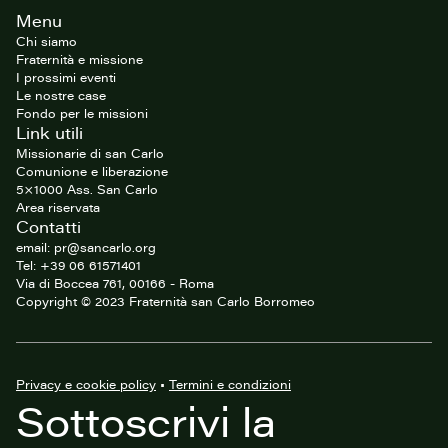
Footer
Menu
del
sito
Chi siamo
Fraternità e missione
I prossimi eventi
Le nostre case
Fondo per le missioni
Link utili
Missionarie di san Carlo
Comunione e liberazione
5×1000 Ass. San Carlo
Area riservata
Contatti
email: pr@sancarlo.org
Tel: +39 06 61571401
Via di Boccea 761, 00166 - Roma
Copyright © 2023 Fraternità san Carlo Borromeo
Privacy e cookie policy
•
Termini e condizioni
Sottoscrivi la