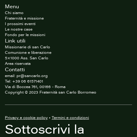
Footer
Menu
del
sito
Chi siamo
Fraternità e missione
I prossimi eventi
Le nostre case
Fondo per le missioni
Link utili
Missionarie di san Carlo
Comunione e liberazione
5×1000 Ass. San Carlo
Area riservata
Contatti
email: pr@sancarlo.org
Tel: +39 06 61571401
Via di Boccea 761, 00166 - Roma
Copyright © 2023 Fraternità san Carlo Borromeo
Privacy e cookie policy
•
Termini e condizioni
Sottoscrivi la