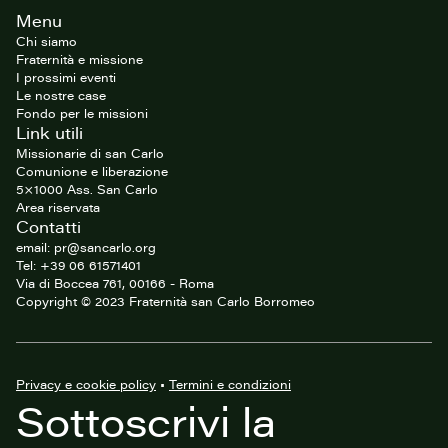
Footer
Menu
del
sito
Chi siamo
Fraternità e missione
I prossimi eventi
Le nostre case
Fondo per le missioni
Link utili
Missionarie di san Carlo
Comunione e liberazione
5×1000 Ass. San Carlo
Area riservata
Contatti
email: pr@sancarlo.org
Tel: +39 06 61571401
Via di Boccea 761, 00166 - Roma
Copyright © 2023 Fraternità san Carlo Borromeo
Privacy e cookie policy
•
Termini e condizioni
Sottoscrivi la