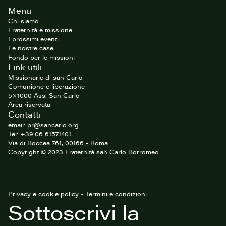
Footer
Menu
del
sito
Chi siamo
Fraternità e missione
I prossimi eventi
Le nostre case
Fondo per le missioni
Link utili
Missionarie di san Carlo
Comunione e liberazione
5×1000 Ass. San Carlo
Area riservata
Contatti
email: pr@sancarlo.org
Tel: +39 06 61571401
Via di Boccea 761, 00166 - Roma
Copyright © 2023 Fraternità san Carlo Borromeo
Privacy e cookie policy
•
Termini e condizioni
Sottoscrivi la