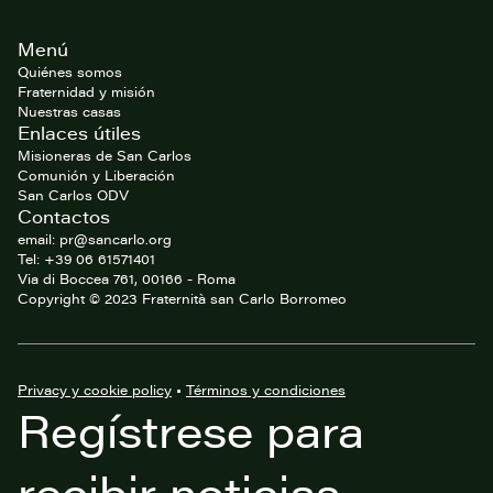
Footer
Menú
del
website
Quiénes somos
Fraternidad y misión
Nuestras casas
Enlaces útiles
Misioneras de San Carlos
Comunión y Liberación
San Carlos ODV
Contactos
email: pr@sancarlo.org
Tel: +39 06 61571401
Via di Boccea 761, 00166 - Roma
Copyright © 2023 Fraternità san Carlo Borromeo
Privacy y cookie policy
•
Términos y condiciones
Regístrese para
recibir noticias,