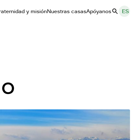
raternidad y misión
Nuestras casas
Apóyanos
ES
Buscar
uo