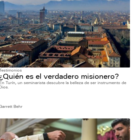
Testimonios
¿Quién es el verdadero misionero?
En Turín, un seminarista descubre la belleza de ser instrumento de
Dios.
Garrett Behr