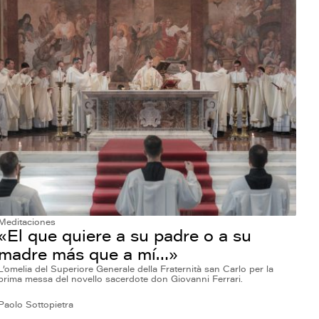
Meditaciones
«El que quiere a su padre o a su
madre más que a mí…»
L’omelia del Superiore Generale della Fraternità san Carlo per la
prima messa del novello sacerdote don Giovanni Ferrari.
Paolo Sottopietra