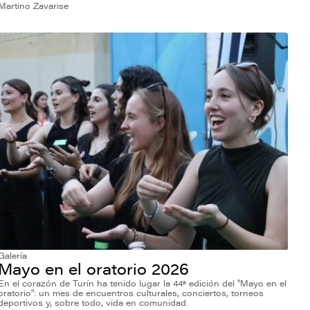
Martino Zavarise
Galería
Mayo en el oratorio 2026
En el corazón de Turín ha tenido lugar la 44ª edición del "Mayo en el
oratorio": un mes de encuentros culturales, conciertos, torneos
deportivos y, sobre todo, vida en comunidad.