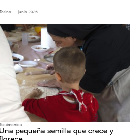
Torino
junio 2026
Testimonios
Una pequeña semilla que crece y
florece