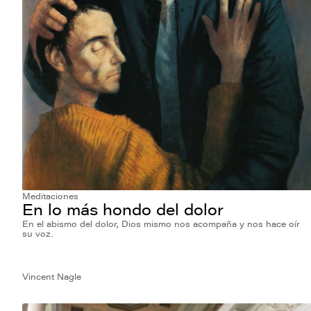
Meditaciones
En lo más hondo del dolor
En el abismo del dolor, Dios mismo nos acompaña y nos hace oír
su voz.
Vincent Nagle