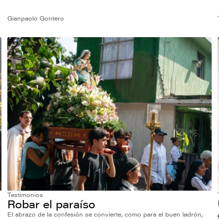
Gianpaolo Gontero
Testimonios
Robar el paraíso
El abrazo de la confesión se convierte, como para el buen ladrón,