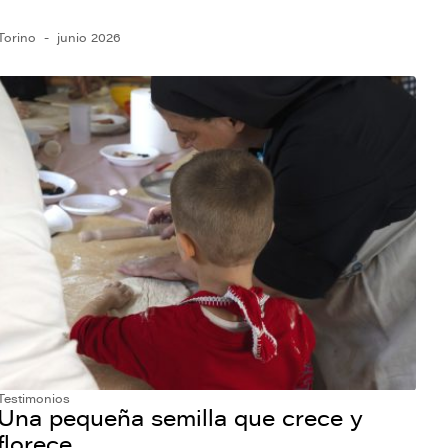
Torino
junio 2026
Testimonios
Una pequeña semilla que crece y
florece