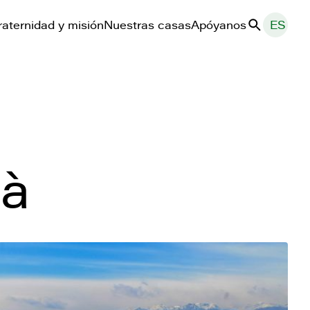
raternidad y misión
Nuestras casas
Apóyanos
ES
Buscar
tà