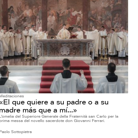
Meditaciones
«El que quiere a su padre o a su
madre más que a mí…»
L’omelia del Superiore Generale della Fraternità san Carlo per la
prima messa del novello sacerdote don Giovanni Ferrari.
Paolo Sottopietra