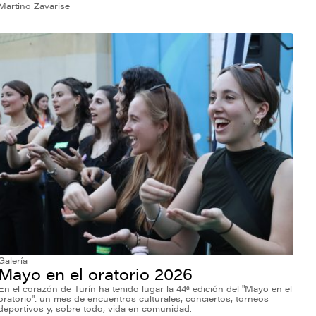
Martino Zavarise
Galería
Mayo en el oratorio 2026
En el corazón de Turín ha tenido lugar la 44ª edición del "Mayo en el
oratorio": un mes de encuentros culturales, conciertos, torneos
deportivos y, sobre todo, vida en comunidad.