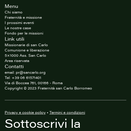
Footer
Menu
del
sito
Chi siamo
Fraternità e missione
I prossimi eventi
Le nostre case
Fondo per le missioni
Link utili
Missionarie di san Carlo
Comunione e liberazione
5×1000 Ass. San Carlo
Area riservata
Contatti
email: pr@sancarlo.org
Tel: +39 06 61571401
Via di Boccea 761, 00166 - Roma
Copyright © 2023 Fraternità san Carlo Borromeo
Privacy e cookie policy
•
Termini e condizioni
Sottoscrivi la