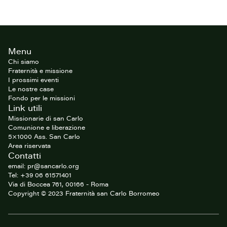
Footer
Menu
del
sito
Chi siamo
Fraternità e missione
I prossimi eventi
Le nostre case
Fondo per le missioni
Link utili
Missionarie di san Carlo
Comunione e liberazione
5×1000 Ass. San Carlo
Area riservata
Contatti
email: pr@sancarlo.org
Tel: +39 06 61571401
Via di Boccea 761, 00166 - Roma
Copyright © 2023 Fraternità san Carlo Borromeo